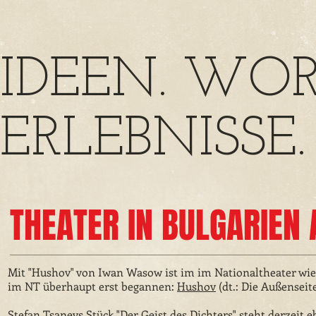
IDEEN.
WOR
ERLEBNISSE.
THEATER IN BULGARIEN 
Mit "Hushov" von Iwan Wasow ist im im Nationaltheater wie
im NT überhaupt erst begannen:
Hushov
(dt.: Die Außenseit
Stefan Tsanevs Stück "Der Geist des Dichters" steht derzeit 