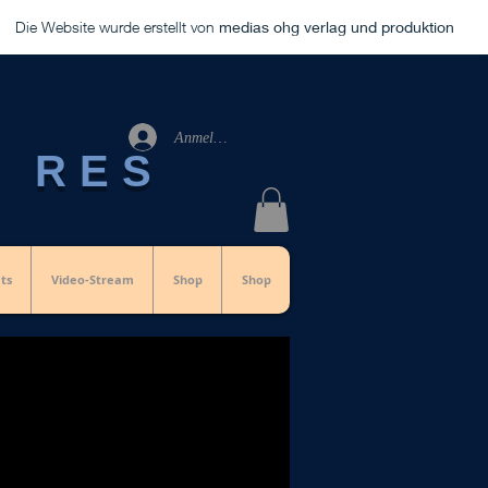
Die Website wurde erstellt von
medias ohg verlag und produktion
Anmelden
S RES
ts
Video-Stream
Shop
Shop