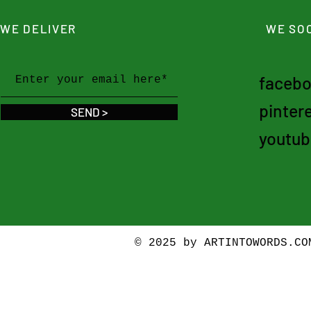
WE DELIVER
WE SOC
faceb
pinter
SEND >
youtub
© 2025 by ARTINTOWORDS.C