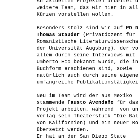
An aktuellen Projekten arbeitet 
weitere Team, das wir hier in al
Kürzen vorstellen wollen.
Besonders stolz sind wir auf
PD 
Thomas Stauder
(Privatdozent für
Romanistische Literaturwissensch
der Universität Augsburg), der v
allem durch seine Interviews mit
Umberto Eco bekannt wurde, die i
Buchform erschienen sind, sowie
natürlich auch durch seine eigen
umfangreiche Publikationstätigke
Neu im Team wird der aus Mexiko
stammende
Fausto Avendaño
für da
Projekt arbeiten, während von un
Verlag sein Theaterstück "Die Ba
von Kalifornien) und ein neuer R
übersetzt werden.
Er hat an der
San Diego
State