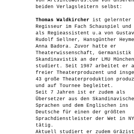
von ArtsIntoWords.com von unsere
beiden Verlagsleitern selbst:
Thomas Waldkircher
ist gelernter
Regisseur im Fach Schauspiel und
als Regieassistent u.a von Gusta
Rudolf Sellner, Hansgünther Heym
Anna Badora. Zuvor hatte er
Theaterwissenschaft, Germanistik
Skandinavistik an der LMU Münche
studiert. Seit 1987 arbeitet er 
freier Theaterproduzent und insg
43 große Theaterproduktion produ
und auf Tournee begleitet.
Seit 7 Jahren ist er zudem als
Übersetzer aus den Skandinavisch
Sprachen und dem Englischen ins
Deutsche für einen der größten
Sprachdienstleister der Wet in N
tätig.
Aktuell studiert er zudem Gräzis