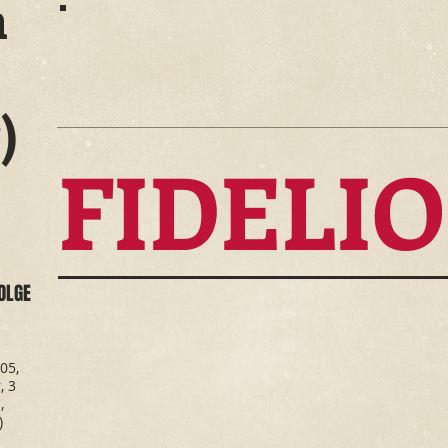
n
)
FIDELIO
OLGE
05,
, 3
,
)