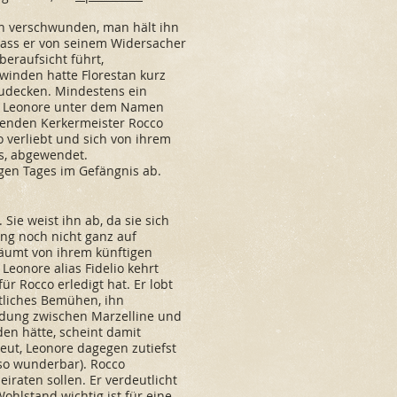
n verschwunden, man hält ihn
 dass er von seinem Widersacher
beraufsicht führt,
winden hatte Florestan kurz
zudecken. Mindestens ein
ch Leonore unter dem Namen
ehenden Kerkermeister Rocco
o verliebt und sich von ihrem
s, abgewendet.
igen Tages im Gefängnis ab.
 Sie weist ihn ab, da sie sich
ung noch nicht ganz auf
 träumt von ihrem künftigen
 Leonore alias Fidelio kehrt
r Rocco erledigt hat. Er lobt
chtliches Bemühen, ihn
indung zwischen Marzelline und
den hätte, scheint damit
reut, Leonore dagegen zutiefst
 so wunderbar). Rocco
iraten sollen. Er verdeutlicht
ohlstand wichtig ist für eine