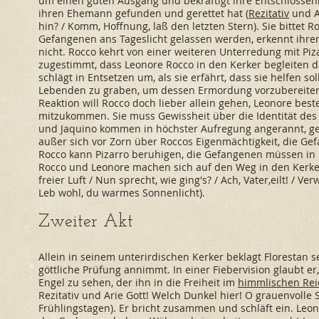
um einen guten Ausgang und bekräftigt ihre Entschlossenhe
ihren Ehemann gefunden und gerettet hat (
Rezitativ
und Ar
hin? / Komm, Hoffnung, laß den letzten Stern). Sie bittet 
Gefangenen ans Tageslicht gelassen werden, erkennt ihre
nicht. Rocco kehrt von einer weiteren Unterredung mit Piz
zugestimmt, dass Leonore Rocco in den Kerker begleiten d
schlägt in Entsetzen um, als sie erfährt, dass sie helfen so
Lebenden zu graben, um dessen Ermordung vorzubereiten
Reaktion will Rocco doch lieber allein gehen, Leonore best
mitzukommen. Sie muss Gewissheit über die Identität de
und Jaquino kommen in höchster Aufregung angerannt, gefo
außer sich vor Zorn über Roccos Eigenmächtigkeit, die Gef
Rocco kann Pizarro beruhigen, die Gefangenen müssen in 
Rocco und Leonore machen sich auf den Weg in den Kerke
freier Luft / Nun sprecht, wie ging's? / Ach, Vater,eilt! / V
Leb wohl, du warmes Sonnenlicht).
Zweiter Akt
Allein in seinem unterirdischen Kerker beklagt Florestan se
göttliche Prüfung annimmt. In einer Fiebervision glaubt e
Engel zu sehen, der ihn in die Freiheit im
himmlischen Rei
Rezitativ und Arie Gott! Welch Dunkel hier! O grauenvolle St
Frühlingstagen). Er bricht zusammen und schläft ein. Leo