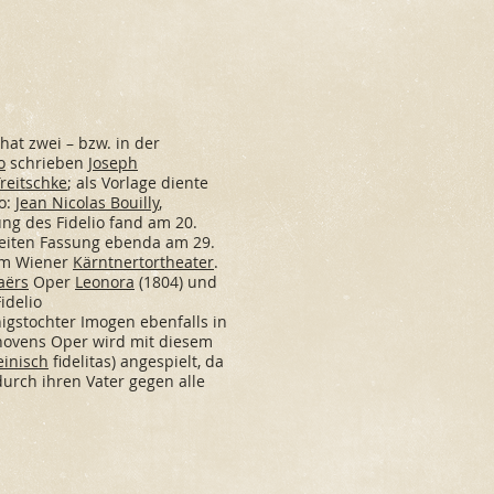
 hat zwei – bzw. in der
o
schrieben
Joseph
Treitschke
; als Vorlage diente
to:
Jean Nicolas Bouilly
,
ung des Fidelio fand am 20.
weiten Fassung ebenda am 29.
 im Wiener
Kärntnertortheater
.
aërs
Oper
Leonora
(1804) und
idelio
igstochter Imogen ebenfalls in
hovens Oper wird mit diesem
einisch
fidelitas) angespielt, da
rch ihren Vater gegen alle