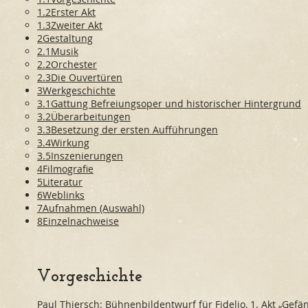
1.2Erster Akt
1.3Zweiter Akt
2Gestaltung
2.1Musik
2.2Orchester
2.3Die Ouvertüren
3Werkgeschichte
3.1Gattung Befreiungsoper und historischer Hintergrund
3.2Überarbeitungen
3.3Besetzung der ersten Aufführungen
3.4Wirkung
3.5Inszenierungen
4Filmografie
5Literatur
6Weblinks
7Aufnahmen (Auswahl)
8Einzelnachweise
Vorgeschichte
Paul Thiersch
: Bühnenbildentwurf für Fidelio, 1. Akt „Gefä