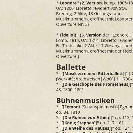
*
Leonore'' (2. Version
, komp. 1805/18
UA: 1806; Libretto revidiert von St.v.
Breunig, 2 Akte, 18 Gesangs- und
Musiknummern, eröffnet mit Leonoren
Ouvertüre Nr. 3)
*
Fidelio]]'' (3. Version
der ''Leonore'',
komp. 1814, UA: 1814; Libretto revidier
Fr. Treitschke, 2 Akte, 17 Gesangs- und
Musiknummern, eröffnet mit der Fidel
Ouvertüre.)
Balle
t
te
* ''[[
Musik zu einem Ritterballett
]]'' 
(Werk)#Schreibweisen|WoO]] 1, 1790
* ''[[
Die Geschöpfe des Prometheus
]]'
43, 1800–1801
Bühnenmusiken
* ''[[
Egmont
(Schauspielmusik)|Egmont
op. 84, 1810
* ''[[
Die Ruinen von Athen
]]'' op. 113,
* ''[[
König Stephan
]]'' op. 117, 1811
* ''[[
Die Weihe des Hauses
]]'' op. 124,