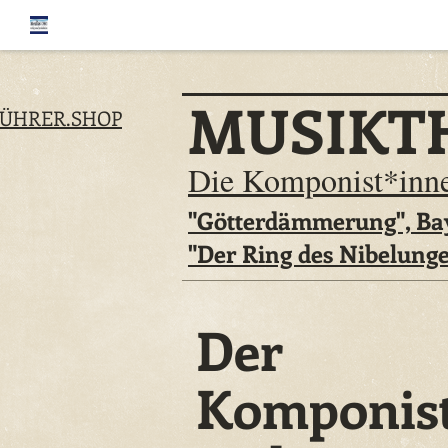
MUSIKT
ÜHRER.SHOP
Die Komponist*inn
"Götterdämmerung", Bay
"Der Ring des Nibelunge
Der
Komponis