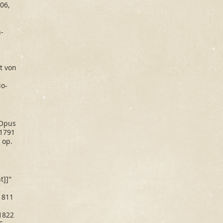
06,
-
t von
io-
[[Opus
–1791
' op.
]]''
 1811
 1822