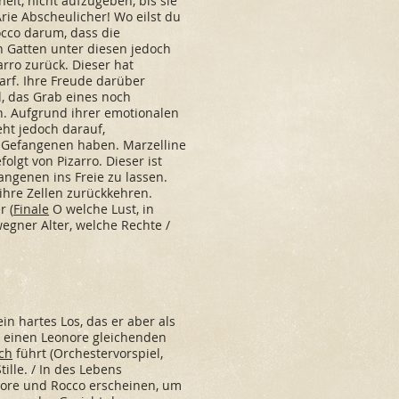
it, nicht aufzugeben, bis sie
ie Abscheulicher! Wo eilst du
Rocco darum, dass die
n Gatten unter diesen jedoch
arro zurück. Dieser hat
arf. Ihre Freude darüber
ll, das Grab eines noch
. Aufgrund ihrer emotionalen
eht jedoch darauf,
s Gefangenen haben. Marzelline
lgt von Pizarro. Dieser ist
angenen ins Freie zu lassen.
ihre Zellen zurückkehren.
r (
Finale
O welche Lust, in
erwegner Alter, welche Rechte /
in hartes Los, das er aber als
r, einen Leonore gleichenden
ch
führt (Orchestervorspiel,
ille. / In des Lebens
nore und Rocco erscheinen, um