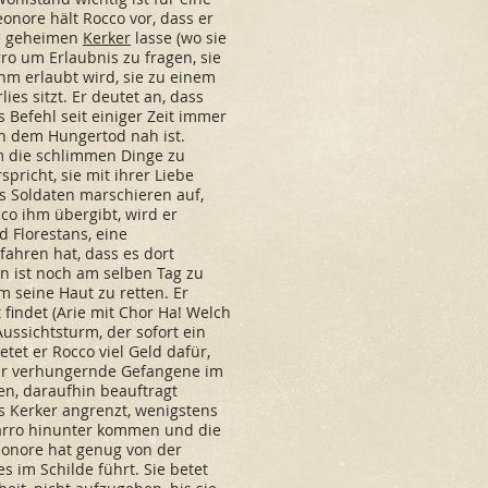
onore hält Rocco vor, dass er
ie geheimen
Kerker
lasse (wo sie
rro um Erlaubnis zu fragen, sie
ihm erlaubt wird, sie zu einem
es sitzt. Er deutet an, dass
s Befehl seit einiger Zeit immer
n dem Hungertod nah ist.
um die schlimmen Dinge zu
spricht, sie mit ihrer Liebe
os Soldaten marschieren auf,
cco ihm übergibt, wird er
 Florestans, eine
fahren hat, dass es dort
en ist noch am selben Tag zu
m seine Haut zu retten. Er
t findet (Arie mit Chor Ha! Welch
Aussichtsturm, der sofort ein
etet er Rocco viel Geld dafür,
 der verhungernde Gefangene im
hen, daraufhin beauftragt
ns Kerker angrenzt, wenigstens
izarro hinunter kommen und die
. Leonore hat genug von der
 im Schilde führt. Sie betet