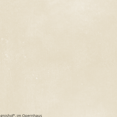
ngnishof“, im
Opernhaus