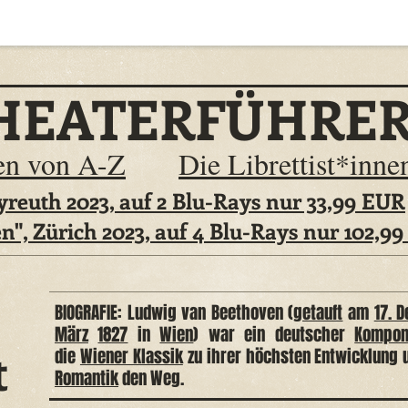
HEATERFÜHRE
en von A-Z
Die Librettist*inn
reuth 2023, auf 2 Blu-Rays nur 33,99 EUR
n", Zürich 2023, auf 4 Blu-Rays nur 102,9
BIOGRAFIE: Ludwig van Beethoven (
getauft
am
17. 
März
1827
in
Wien
) war ein deutscher
Kompon
t
die
Wiener Klassik
zu ihrer höchsten Entwicklung 
Romantik
den Weg.