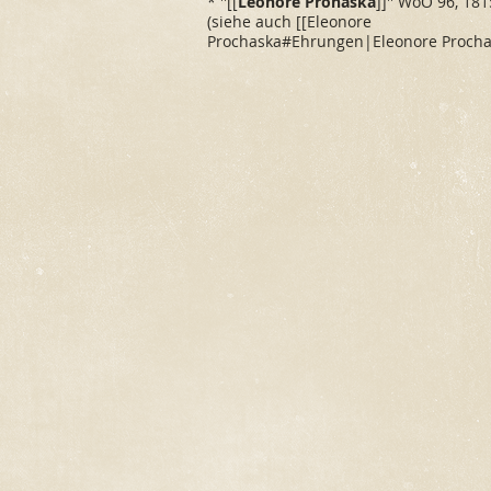
* ''[[
Leonore Prohaska
]]'' WoO 96, 181
(siehe auch [[Eleonore
Prochaska#Ehrungen|Eleonore Prochas