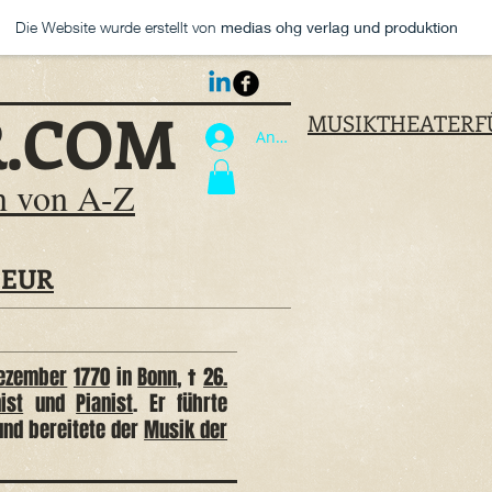
Die Website wurde erstellt von
medias ohg verlag und produktion
R.COM
MUSIKTHEATERF
Anmelden
en von A-Z
9 EUR
Dezember
1770
in
Bonn
, †
26.
ist
und
Pianist
. Er führte
und bereitete der
Musik der