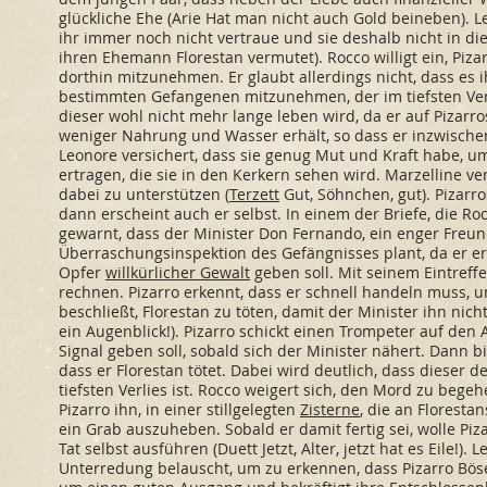
glückliche Ehe (Arie Hat man nicht auch Gold beineben). Le
ihr immer noch nicht vertraue und sie deshalb nicht in d
ihren Ehemann Florestan vermutet). Rocco willigt ein, Piza
dorthin mitzunehmen. Er glaubt allerdings nicht, dass es 
bestimmten Gefangenen mitzunehmen, der im tiefsten Verli
dieser wohl nicht mehr lange leben wird, da er auf Pizarro
weniger Nahrung und Wasser erhält, so dass er inzwische
Leonore versichert, dass sie genug Mut und Kraft habe, 
ertragen, die sie in den Kerkern sehen wird. Marzelline ver
dabei zu unterstützen (
Terzett
Gut, Söhnchen, gut). Pizarr
dann erscheint auch er selbst. In einem der Briefe, die Ro
gewarnt, dass der Minister Don Fernando, ein enger Freund
Überraschungsinspektion des Gefängnisses plant, da er er
Opfer
willkürlicher Gewalt
geben soll. Mit seinem Eintreff
rechnen. Pizarro erkennt, dass er schnell handeln muss, u
beschließt, Florestan zu töten, damit der Minister ihn nich
ein Augenblick!). Pizarro schickt einen Trompeter auf den 
Signal geben soll, sobald sich der Minister nähert. Dann bi
dass er Florestan tötet. Dabei wird deutlich, dass dieser
tiefsten Verlies ist. Rocco weigert sich, den Mord zu bege
Pizarro ihn, in einer stillgelegten
Zisterne
, die an Floresta
ein Grab auszuheben. Sobald er damit fertig sei, wolle P
Tat selbst ausführen (Duett Jetzt, Alter, jetzt hat es Eile!)
Unterredung belauscht, um zu erkennen, dass Pizarro Böses