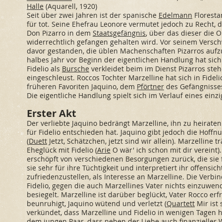
Halle
(Aquarell, 1920)
Seit über zwei Jahren ist der spanische
Edelmann
Floresta
für tot. Seine Ehefrau Leonore vermutet jedoch zu Recht,
Don Pizarro in dem
Staatsgefängnis
, über das dieser die O
widerrechtlich gefangen gehalten wird. Vor seinem Versch
davor gestanden, die üblen Machenschaften Pizarros auf
halbes Jahr vor Beginn der eigentlichen Handlung hat si
Fidelio als
Bursche
verkleidet beim im Dienst Pizarros st
eingeschleust. Roccos Tochter Marzelline hat sich in Fideli
früheren Favoriten Jaquino, dem
Pförtner
des Gefängnisse
Die eigentliche Handlung spielt sich im Verlauf eines einz
Erster Akt
Der verliebte Jaquino bedrängt Marzelline, ihn zu heiraten.
für Fidelio entschieden hat. Jaquino gibt jedoch die Hoffn
(
Duett
Jetzt, Schätzchen, jetzt sind wir allein). Marzelline
Eheglück mit Fidelio (
Arie
O wär' ich schon mit dir vereint).
erschöpft von verschiedenen Besorgungen zurück, die sie fü
sie sehr für ihre Tüchtigkeit und interpretiert ihr offensi
zufriedenzustellen, als Interesse an Marzelline. Die Verb
Fidelio, gegen die auch Marzellines Vater nichts einzuwen
besiegelt. Marzelline ist darüber beglückt, Vater Rocco erf
beunruhigt, Jaquino wütend und verletzt (
Quartett
Mir ist
verkündet, dass Marzelline und Fidelio in wenigen Tagen he
dem jungen Paar, dass neben der Liebe auch finanzieller W