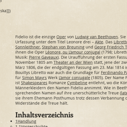
5
ka]])
Fidelio ist die einzige
Oper
von
Ludwig van Beethoven
. Sie
Urfassung unter dem Titel Leonore drei –
Akte
. Das
Librett
Sonnleithner
,
Stephan von Breuning
und
Georg Friedrich 
ihnen die Oper
Léonore, ou L’amour conjugal
(1798; Libret
Musik:
Pierre Gaveaux
). Die Uraufführung der ersten Fass
November 1805 am
Theater an der Wien
statt, jene der z
März 1806, die der endgültigen Fassung am 23. Mai 1814
Bouillys Libretto war auch die Grundlage für
Ferdinando P
für
Simon Mayrs
Werk
L’amor coniugale
(1805). Der Name F
ist
Shakespeares
Romanze
Cymbeline
entlehnt, wo die Kön
Männerkleidern den Namen Fidelio annimmt. Wie in Beet
sprechenden Namen auf ihre unerschütterliche Treue (
lat
sie ihrem Ehemann Posthumus trotz dessen Verbannung du
Widerstände die Treue hält.
Inhaltsverzeichnis
1Handlung
1.1Vorgeschichte